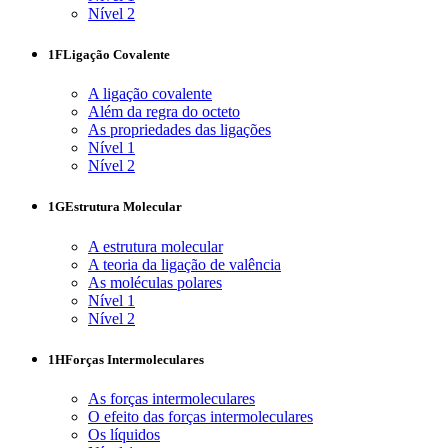
Nível 2
1F
Ligação Covalente
A ligação covalente
Além da regra do octeto
As propriedades das ligações
Nível 1
Nível 2
1G
Estrutura Molecular
A estrutura molecular
A teoria da ligação de valência
As moléculas polares
Nível 1
Nível 2
1H
Forças Intermoleculares
As forças intermoleculares
O efeito das forças intermoleculares
Os líquidos