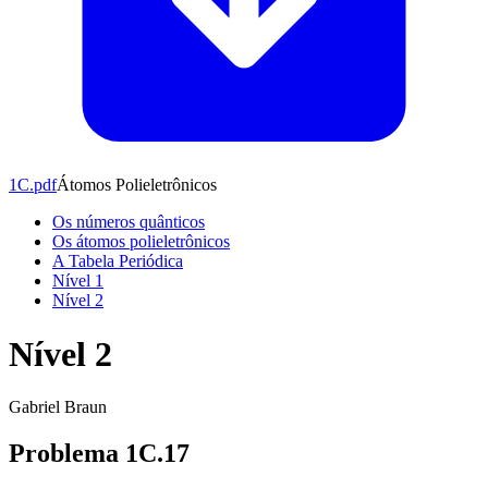
1C
.pdf
Átomos Polieletrônicos
Os números quânticos
Os átomos polieletrônicos
A Tabela Periódica
Nível 1
Nível 2
Nível 2
Gabriel Braun
Problema 1C.17