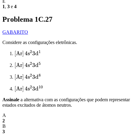
E
1
,
3
e
4
Problema 1C.27
GABARITO
Considere as configurações eletrônicas.
2
1
\ce{[Ar]}\,\mathrm{4s^2
[
Ar
]
4
s
3
d
3d^1}
2
5
\ce{[Ar]}\,\mathrm{4s^2
[
Ar
]
4
s
3
d
3d^5}
2
8
\ce{[Ar]}\,\mathrm{4s^2
[
Ar
]
4
s
3
d
3d^8}
2
10
\ce{[Ar]}\,\mathrm{4s^2
[
Ar
]
4
s
3
d
3d^{10}}
Assinale
a alternativa com as configurações que podem representar
estados excitados de átomos neutros.
A
2
B
3