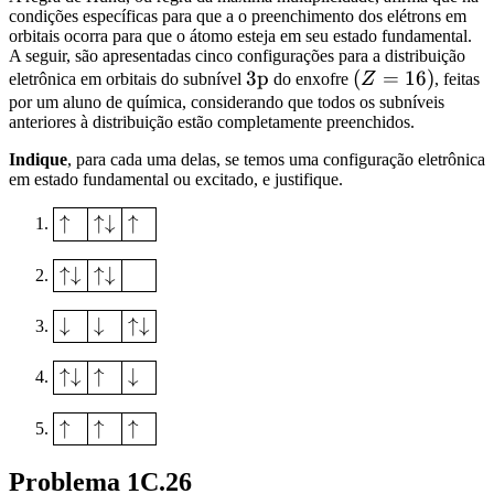
condições específicas para que a o preenchimento dos elétrons em
orbitais ocorra para que o átomo esteja em seu estado fundamental.
A seguir, são apresentadas cinco configurações para a distribuição
\mathrm{3p}
3p
(Z
(
=
16
)
eletrônica em orbitais do subnível
do enxofre
Z
, feitas
=
por um aluno de química, considerando que todos os subníveis
anteriores à distribuição estão completamente preenchidos.
16)
Indique
, para cada uma delas, se temos uma configuração eletrônica
em estado fundamental ou excitado, e justifique.
\fboxed{
↑
↑↓
↑
\uparrow\hspace{5pt}
}\hspace{-0.4pt}\fboxed{
\fboxed{ \uparrow\downarrow
↑↓
↑↓
↑↓
\uparrow\downarrow
}\hspace{-0.4pt}\fboxed{
}\hspace{-0.4pt}\fboxed{
\uparrow\downarrow
\fboxed{
↓
↓
↑↓
\uparrow\hspace{5pt} }
}\hspace{-0.4pt}\fboxed{
\downarrow\hspace{5pt}
\phantom{\uparrow\downarrow}
}\hspace{-0.4pt}\fboxed{
\fboxed{
↑↓
↑
↓
}
\downarrow\hspace{5pt}
\uparrow\downarrow
}\hspace{-0.4pt}\fboxed{
}\hspace{-0.4pt}\fboxed{
\fboxed{
↑
↑
↑
\uparrow\downarrow }
\uparrow\hspace{5pt}
\uparrow\hspace{5pt}
}\hspace{-0.4pt}\fboxed{
}\hspace{-0.4pt}\fboxed{
Problema 1C.26