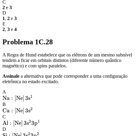
C
2
e
3
D
1
,
2
e
3
E
2
,
3
e
4
Problema 1C.28
A Regra de Hund estabelece que os elétrons de um mesmo subnível
tendem a ficar em orbitais distintos (diferente número quântico
magnético) e com spins paralelos.
Assinale
a alternativa que pode corresponder a uma configuração
eletrônica no estado excitado.
A
1
\ce{Na}:
Na
:
[
Ne
]
3
s
\ce{[Ne]}\,\mathrm{3s^1}
B
2
\ce{Ca}:
Ca
:
[
Ne
]
3
s
\ce{[Ne]}\,\mathrm{3s^2}
C
2
1
\ce{Al}:
Al
:
[
Ne
]
3
s
3
p
\ce{[Ne]}\,\mathrm{3s^2
D
2
2
\ce{Si}:
Si
:
[
Ne
]
3
s
3
p