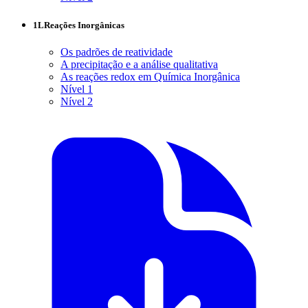
1L
Reações Inorgânicas
Os padrões de reatividade
A precipitação e a análise qualitativa
As reações redox em Química Inorgânica
Nível 1
Nível 2