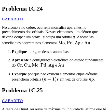
Problema 1C.24
GABARITO
No cromo e no cobre, ocorrem anomalias aparentes no
preenchimento dos orbitais. Nesses elementos, um elétron que
s
d
deveria ocupar um orbital
s
ocupa um orbital
d
. Anomalias
\ce{Mo}
Mo
\ce{Pd}
Pd
\ce{Ag}
Ag
\ce{Au}
Au
semelhantes ocorrem nos elementos
,
,
e
.
Explique
a origem dessas anomalias.
Apresente
a configuração eletrônica do estado fundamental
\ce{Cr}
Cr
\ce{Cu}
Cu
\ce{Mo}
Mo
\ce{Pd}
Pd
\ce{Ag}
Ag
\ce{Au}
Au
do
,
,
,
,
e
Explique
por que não existem elementos cujos elétrons
(n+1)s
(
+
1
)
np
preenchem orbitais
n
s
em vez de orbitais
n
p
.
Problema 1C.25
GABARITO
A regra de Hund, ou regra da máxima multiplicidade, afirma que há