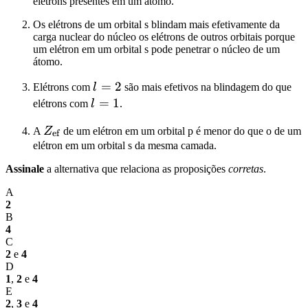
elétrons presentes em um átomo.
Os elétrons de um orbital s blindam mais efetivamente da
carga nuclear do núcleo os elétrons de outros orbitais porque
um elétron em um orbital s pode penetrar o núcleo de um
átomo.
l
=
2
Elétrons com
l
são mais efetivos na blindagem do que
=
l
=
1
elétrons com
l
.
2
=
Z_\mathrm{ef}
A
Z
de um elétron em um orbital p é menor do que o de um
1
ef
elétron em um orbital s da mesma camada.
Assinale
a alternativa que relaciona as proposições
corretas
.
A
2
B
4
C
2
e
4
D
1
,
2
e
4
E
2
,
3
e
4