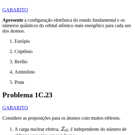
GABARITO
Apresente
a configuração eletrônica do estado fundamental e os
números quânticos do orbital atômico mais energético para cada um
dos átomos.
Európio
Criptônio
Berílio
Antimônio
Prata
Problema 1C.23
GABARITO
Considere as proposições para os átomos com muitos elétrons.
Z_\mathrm{ef}
A carga nuclear efetiva,
Z
, é independente do número de
ef