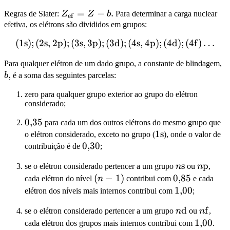
Z_\mathrm{ef}
=
−
.
Regras de Slater:
Z
Z
b
Para determinar a carga nuclear
ef
= Z - b.
efetiva, os elétrons são divididos em grupos:
(
1s
)
;
(
2s
,
2p
)
;
(
3s
,
3p
)
;
(
3d
\mathrm{(1s); (2s, 2p); (3s,
)
;
(
4s
,
4p
)
;
(
4d
)
;
(
4f
)
…
b,
Para qualquer elétron de um dado grupo, a constante de blindagem,
,
b
é a soma das seguintes parcelas:
zero para qualquer grupo exterior ao grupo do elétron
considerado;
\pu{0,35}
0
,
35
para cada um dos outros elétrons do mesmo grupo que
\mathrm{1s}
1s
o elétron considerado, exceto no grupo (
), onde o valor de
\pu{0,30}
0
,
30
contribuição é de
;
n\mathrm{s
s
n\mat
p
se o elétron considerado pertencer a um grupo
n
ou
n
,
(n-
(
−
1
)
\pu{0,85}
0
,
85
cada elétron do nível
n
contribui com
e cada
1)
\pu{1,00}
1
,
00
elétron dos níveis mais internos contribui com
;
n\mathrm{
d
n\mat
f
se o elétron considerado pertencer a um grupo
n
ou
n
,
\pu{1,0
1
,
00
cada elétron dos grupos mais internos contribui com
.