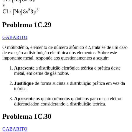
3p^1}
\ce{[Ne]}\,\mathrm{3s^2
E
2
5
\ce{Cl}:
Cl
:
[
Ne
]
3
s
3
p
3p^2}
\ce{[Ne]}\,\mathrm{3s^2
Problema 1C.29
3p^5}
GABARITO
O molibdênio, elemento de número atômico 42, trata-se de um caso
de exceção a distribuição eletrônica dos elementos. Sobre este
importante metal, responda aos questionamentos a seguir:
Apresente
a distribuição eletrônica teórica e prática deste
metal, em cerne de gás nobre.
Justifique
de forma sucinta a distribuição prática em vez da
teórica.
Apresente
os quatro números quânticos para o seu elétron
diferenciador, considerando a distribuição teórica.
Problema 1C.30
GABARITO