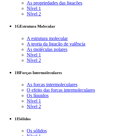
As propriedades das ligações
Nível 1
Nível 2
1G
Estrutura Molecular
A estrutura molecular
A teoria da ligação de valência
As moléculas polares
Nível 1
Nível 2
1H
Forças Intermoleculares
As forças intermoleculares
O efeito das forças intermoleculares
Os líquidos
Nível 1
Nível 2
1I
Sólidos
Os sólidos