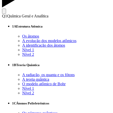
Q1
Química Geral e Analítica
1A
Estrutura Atômica
Os átomos
A evolução dos modelos atômicos
A identificação dos átomos
Nível 1
Nível 2
1B
Teoria Quântica
A radiação, os quanta e os fótons
A teoria quântica
O modelo atômico de Bohr
Nível 1
Nível 2
1C
Átomos Polieletrônicos