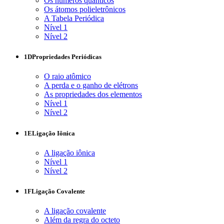
Os números quânticos
Os átomos polieletrônicos
A Tabela Periódica
Nível 1
Nível 2
1D
Propriedades Periódicas
O raio atômico
A perda e o ganho de elétrons
As propriedades dos elementos
Nível 1
Nível 2
1E
Ligação Iônica
A ligação iônica
Nível 1
Nível 2
1F
Ligação Covalente
A ligação covalente
Além da regra do octeto