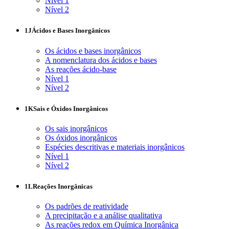
Nível 1
Nível 2
1J
Ácidos e Bases Inorgânicos
Os ácidos e bases inorgânicos
A nomenclatura dos ácidos e bases
As reações ácido-base
Nível 1
Nível 2
1K
Sais e Óxidos Inorgânicos
Os sais inorgânicos
Os óxidos inorgânicos
Espécies descritivas e materiais inorgânicos
Nível 1
Nível 2
1L
Reações Inorgânicas
Os padrões de reatividade
A precipitação e a análise qualitativa
As reações redox em Química Inorgânica