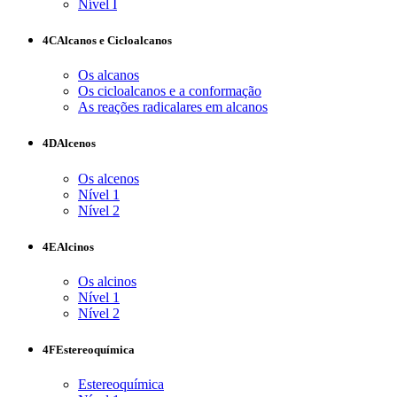
Nível I
4C
Alcanos e Cicloalcanos
Os alcanos
Os cicloalcanos e a conformação
As reações radicalares em alcanos
4D
Alcenos
Os alcenos
Nível 1
Nível 2
4E
Alcinos
Os alcinos
Nível 1
Nível 2
4F
Estereoquímica
Estereoquímica